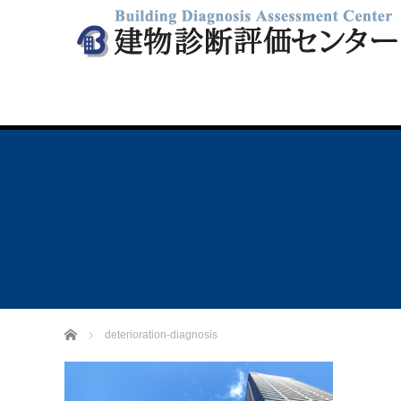
ホーム
deterioration-diagnosis