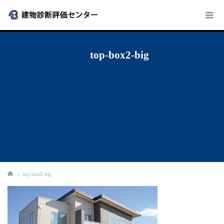
top-box2-big
ホーム
top-box2-big